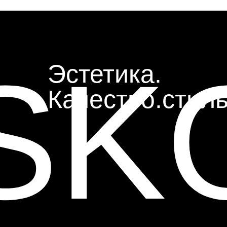
SK
Эстетика.
Качество.стиль