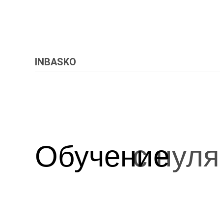
INBASKO
Обучение
с нуля