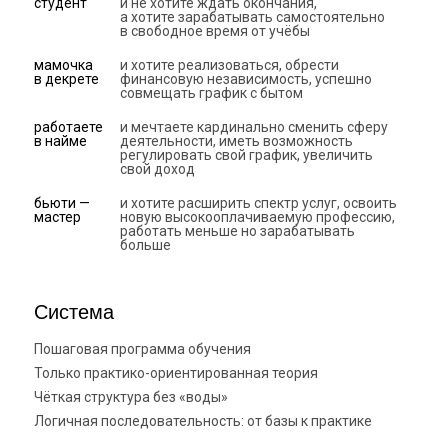
студент
и не хотите ждать окончания,
а хотите зарабатывать самостоятельно
в свободное время от учёбы
мамочка
и хотите реализоваться, обрести
в декрете
финансовую независимость, успешно
совмещать график с бытом
работаете
и мечтаете кардинально сменить сферу
в найме
деятельности, иметь возможность
регулировать свой график, увеличить
свой доход
бьюти —
и хотите расширить спектр услуг, освоить
мастер
новую высокооплачиваемую профессию,
работать меньше но зарабатывать
больше
Система
Пошаговая программа обучения
Только практико-ориентированная теория
Чёткая структура без «воды»
Логичная последовательность: от базы к практике